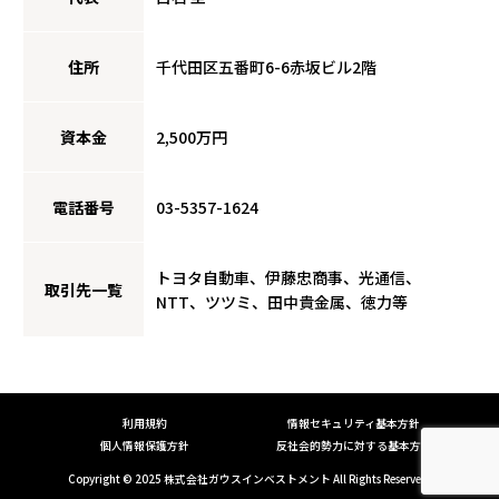
住所
千代田区五番町6-6赤坂ビル2階
資本金
2,500万円
電話番号
03-5357-1624
トヨタ自動車、伊藤忠商事、光通信、
取引先一覧
NTT、ツツミ、田中貴金属、徳力等
利用規約
情報セキュリティ基本方針
個人情報保護方針
反社会的勢力に対する基本方針
Copyright © 2025
株式会社ガウスインベストメント
All Rights Reserved.